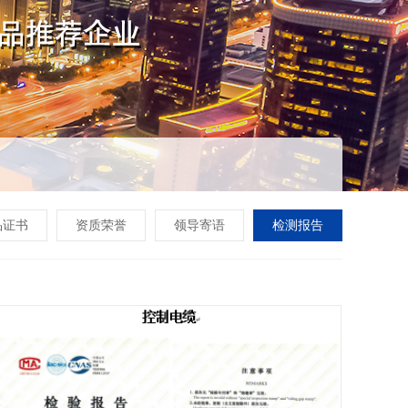
品证书
资质荣誉
领导寄语
检测报告