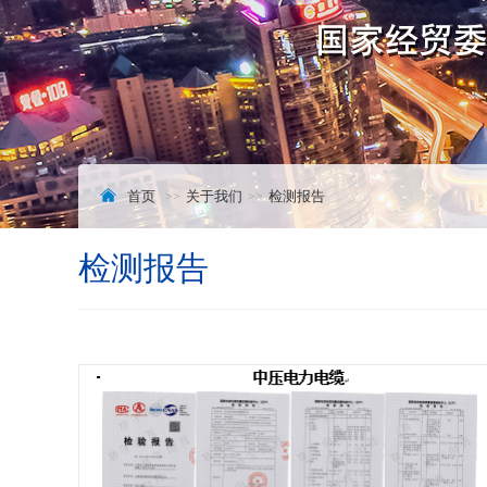
首页
关于我们
检测报告
检测报告