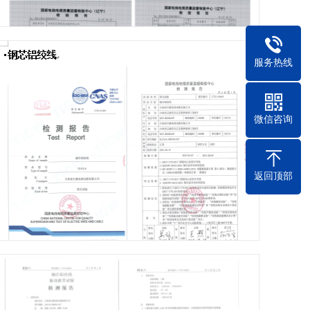
服务热线
微信咨询
返回顶部