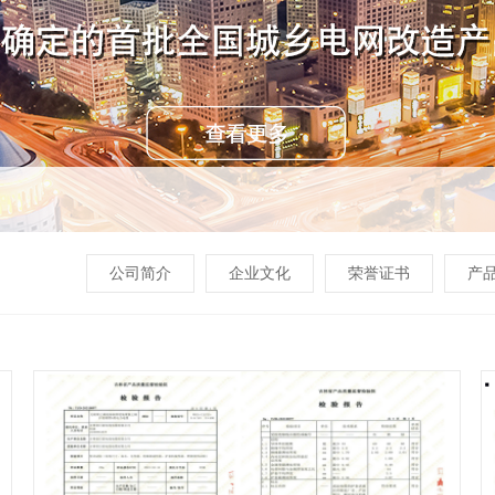
公司简介
企业文化
荣誉证书
产