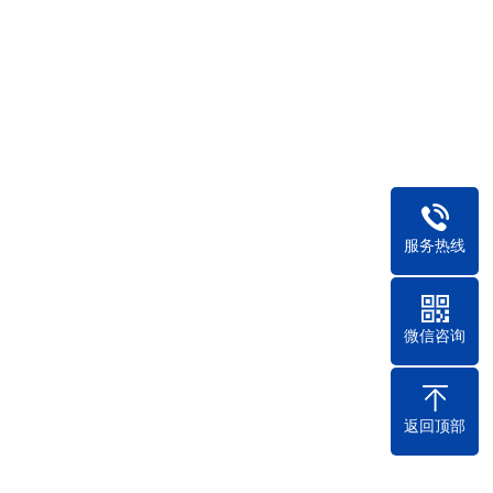
到匹配度更高的电线电缆。一、根据用途
2023
他电信号的传输，可以选择专门的通信电
护线路等场合，则建议
服务热线
） 、PP（聚丙烯）等，均为白色或通
2023
师”。特 点线芯由塑料绝缘层包覆，电
要求有如下特点
微信咨询
返回顶部
重影响。为提高电网对极端气候、重大自