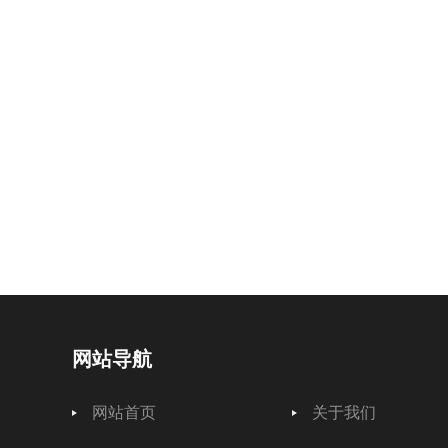
矿物质电缆
浏览量：1116
一种以铜护套包裹铜导体芯线，并以氧化镁粉末为无机绝缘材
铜护套包裹芯线和绝缘材料，称为矿物绝缘金属护套电缆(Mineral insulat
网站导航
网站首页
关于我们