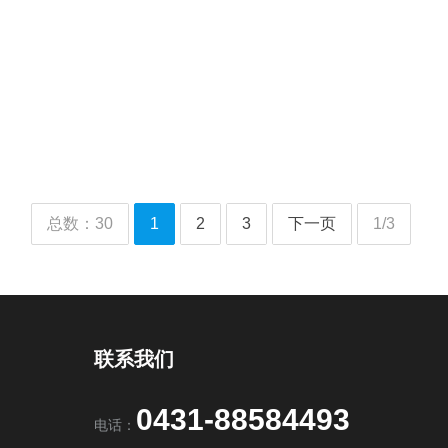
料隔离导体与护套的电缆，最外层可按需选择适当保护套。通称MICC或
ed metal sheathed cable (MIMS Cable))。
总数：30
1
2
3
下一页
1/3
联系我们
0431-88584493
电话：