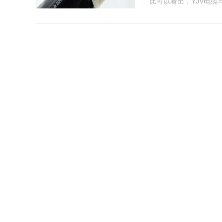
比可以看出，YJV电缆
电缆电线代号大
浏览量：2588
不同的电缆（1） 类别
绝缘 YP——泡沫／实
——聚氯乙烯护套 （4
详解电缆型号如
浏览量：2540